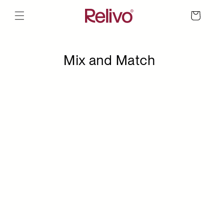
vidare
till
Varukorg
innehåll
Mix and Match